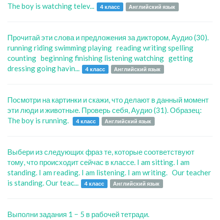
The boy is watching telev...
4 класс
Английский язык
Прочитай эти слова и предложения за диктором, Аудио (30).
running riding swimming playing reading writing spelling
counting beginning finishing listening watching getting
dressing going havin...
4 класс
Английский язык
Посмотри на картинки и скажи, что делают в данный момент
эти люди и животные. Проверь себя, Аудио (31). Образец:
The boy is running.
4 класс
Английский язык
Выбери из следующих фраз те, которые соответствуют
тому, что происходит сейчас в классе. I am sitting. I am
standing. I am reading. I am listening. I am writing. Our teacher
is standing. Our teac...
4 класс
Английский язык
Выполни задания 1 − 5 в рабочей тетради.