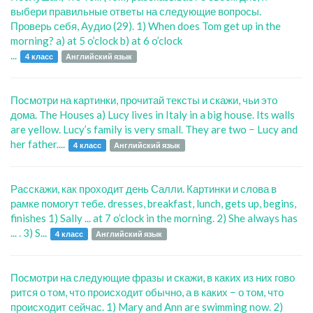
выбери правильные ответы на следующие вопросы.
Проверь себя, Аудио (29). 1) When does Tom get up in the
morning? a) at 5 o’clock b) at 6 o’clock
...
4 класс
Английский язык
Посмотри на картинки, прочитай тексты и скажи, чьи это
дома. The Houses a) Lucy lives in Italy in a big house. Its walls
are yellow. Lucy’s family is very small. They are two − Lucy and
her father....
4 класс
Английский язык
Расскажи, как проходит день Салли. Картинки и слова в
рамке помогут тебе. dresses, breakfast, lunch, gets up, begins,
finishes 1) Sally ... at 7 o’clock in the morning. 2) She always has
... . 3) S...
4 класс
Английский язык
Посмотри на следующие фразы и скажи, в каких из них гово
рится о том, что происходит обычно, а в каких − о том, что
происходит сейчас. 1) Mary and Ann are swimming now. 2)