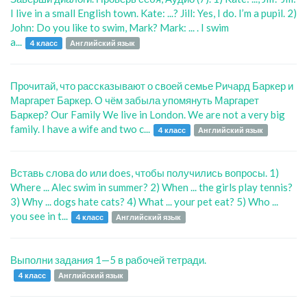
I live in a small English town. Kate: ...? Jill: Yes, I do. I’m a pupil. 2)
John: Do you like to swim, Mark? Mark: ... . I swim
a...
4 класс
Английский язык
Прочитай, что рассказывают о своей семье Ричард Баркер и
Маргарет Баркер. О чём забыла упомянуть Маргарет
Баркер? Our Family We live in London. We are not a very big
family. I have a wife and two c...
4 класс
Английский язык
Вставь слова do или does, чтобы получились вопросы. 1)
Where ... Alec swim in summer? 2) When ... the girls play tennis?
3) Why ... dogs hate cats? 4) What ... your pet eat? 5) Who ...
you see in t...
4 класс
Английский язык
Выполни задания 1—5 в рабочей тетради.
4 класс
Английский язык