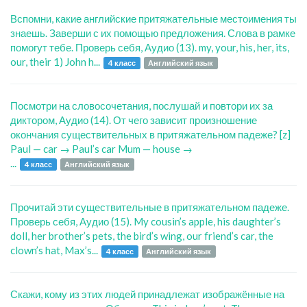
Вспомни, какие английские притяжательные местоимения ты
знаешь. Заверши с их помощью предложения. Слова в рамке
помогут тебе. Проверь себя, Аудио (13). my, your, his, her, its,
our, their 1) John h...
4 класс
Английский язык
Посмотри на словосочетания, послушай и повтори их за
диктором, Аудио (14). От чего зависит произношение
окончания существительных в притяжательном падеже? [z]
Paul — car → Paul’s car Mum — house →
...
4 класс
Английский язык
Прочитай эти существительные в притяжательном падеже.
Проверь себя, Аудио (15). My cousin’s apple, his daughter’s
doll, her brother’s pets, the bird’s wing, our friend’s car, the
clown’s hat, Max’s...
4 класс
Английский язык
Скажи, кому из этих людей принадлежат изображённые на