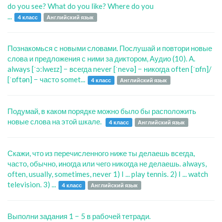
do you see? What do you like? Where do you
...
4 класс
Английский язык
Познакомься с новыми словами. Послушай и повтори новые
слова и предложения с ними за диктором, Аудио (10). A.
always [ˈɔ:lweɪz] − всегда never [ˈnevə] − никогда often [ˈɒfn]/
[ˈɒftən] − часто somet...
4 класс
Английский язык
Подумай, в каком порядке можно было бы расположить
новые слова на этой шкале.
4 класс
Английский язык
Скажи, что из перечисленного ниже ты делаешь всегда,
часто, обычно, иногда или чего никогда не делаешь. always,
often, usually, sometimes, never 1) I ... play tennis. 2) I ... watch
television. 3) ...
4 класс
Английский язык
Выполни задания 1 − 5 в рабочей тетради.