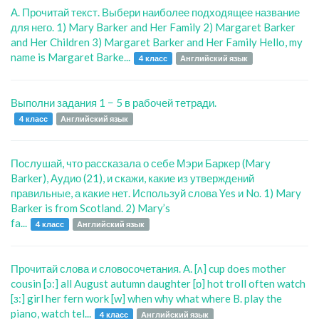
А. Прочитай текст. Выбери наиболее подходящее название
для него. 1) Mary Barker and Her Family 2) Margaret Barker
and Her Children 3) Margaret Barker and Her Family Hello, my
name is Margaret Barke...
4 класс
Английский язык
Выполни задания 1 − 5 в рабочей тетради.
4 класс
Английский язык
Послушай, что рассказала о себе Мэри Баркер (Mary
Barker), Аудио (21), и скажи, какие из утверждений
правильные, а какие нет. Используй слова Yes и Nо. 1) Mary
Barker is from Scotland. 2) Mary’s
fa...
4 класс
Английский язык
Прочитай слова и словосочетания. А. [ʌ] cup does mother
cousin [ɔ:] all August autumn daughter [ɒ] hot troll often watch
[ɜ:] girl her fern work [w] when why what where B. play the
piano, watch tel...
4 класс
Английский язык