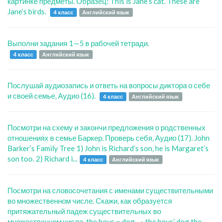
картинке предметы. Образец: This is Jane’s cat. These are
Jane’s birds.
4 класс
Английский язык
Выполни задания 1—5 в рабочей тетради.
4 класс
Английский язык
Послушай аудиозапись и ответь на вопросы диктора о себе
и своей семье, Аудио (16).
4 класс
Английский язык
Посмотри на схему и закончи предложения о родственных
отношениях в семье Баркер. Проверь себя, Аудио (17). John
Barker’s Family Tree 1) John is Richard’s son, he is Margaret’s
son too. 2) Richard i...
4 класс
Английский язык
Посмотри на словосочетания с именами существительными
во множественном числе. Скажи, как образуется
притяжательный падеж существительных во
множественном числе. the boys − dog → the boys’ dog the