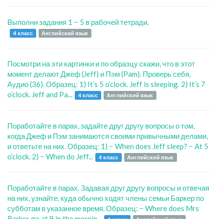
Выполни задания 1 − 5 в рабочей тетради.
4 класс
Английский язык
Посмотри на эти картинки и по образцу скажи, что в этот
момент делают Джеф (Jeff) и Пэм (Pam). Проверь себя,
Аудио (36). Образец: 1) It’s 5 o’clock. Jeff is sleeping. 2) It’s 7
o’clock. Jeff and Pa...
4 класс
Английский язык
Поработайте в парах, задайте друг другу вопросы о том,
когда Джеф и Пэм занимаются своими привычными делами,
и ответьте на них. Образец: 1) − When does Jeff sleep? − At 5
o’clock. 2) − When do Jeff...
4 класс
Английский язык
Поработайте в парах. Задавая друг другу вопросы и отвечая
на них, узнайте, куда обычно ходят члены семьи Баркер по
субботам в указанное время. Образец: − Where does Mrs
Barker go at 9 in the mornin...