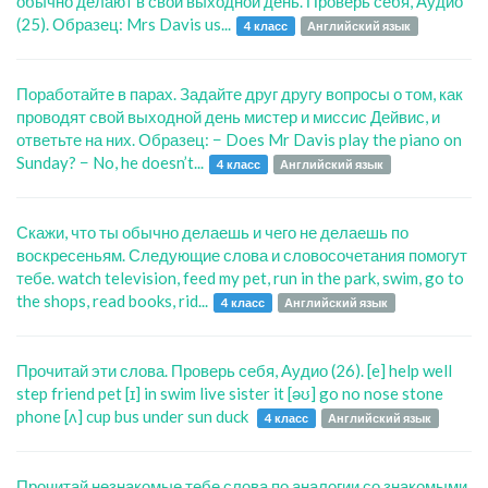
обычно делают в свой выходной день. Проверь себя, Аудио
(25). Образец: Mrs Davis us...
4 класс
Английский язык
Поработайте в парах. Задайте друг другу вопросы о том, как
проводят свой выходной день мистер и миссис Дейвис, и
ответьте на них. Образец: − Does Mr Davis play the piano on
Sunday? − No, he doesn’t...
4 класс
Английский язык
Скажи, что ты обычно делаешь и чего не делаешь по
воскресеньям. Следующие слова и словосочетания помогут
тебе. watch television, feed my pet, run in the park, swim, go to
the shops, read books, rid...
4 класс
Английский язык
Прочитай эти слова. Проверь себя, Аудио (26). [e] help well
step friend pet [ɪ] in swim live sister it [əʊ] go no nose stone
phone [ʌ] cup bus under sun duck
4 класс
Английский язык
Прочитай незнакомые тебе слова по аналогии со знакомыми.