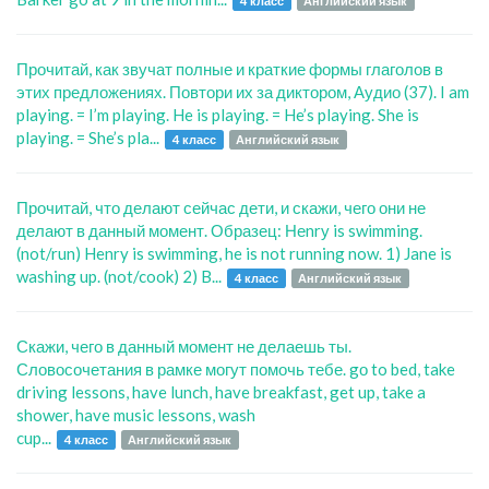
4 класс
Английский язык
Прочитай, как звучат полные и краткие формы глаголов в
этих предложениях. Повтори их за диктором, Аудио (37). I am
playing. = I’m playing. He is playing. = He’s playing. She is
playing. = She’s pla...
4 класс
Английский язык
Прочитай, что делают сейчас дети, и скажи, чего они не
делают в данный момент. Образец: Неnrу is swimming.
(not/run) Henry is swimming, he is not running now. 1) Jane is
washing up. (not/cook) 2) B...
4 класс
Английский язык
Скажи, чего в данный момент не делаешь ты.
Словосочетания в рамке могут помочь тебе. gо to bed, take
driving lessons, have lunch, have breakfast, get up, take a
shower, have music lessons, wash
cup...
4 класс
Английский язык