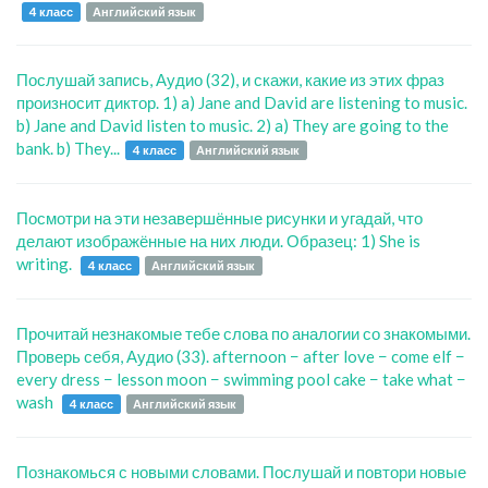
4 класс
Английский язык
Послушай запись, Аудио (32), и скажи, какие из этих фраз
произносит диктор. 1) a) Jane and David are listening to music.
b) Jane and David listen to music. 2) a) They are going to the
bank. b) They...
4 класс
Английский язык
Посмотри на эти незавершённые рисунки и угадай, что
делают изображённые на них люди. Образец: 1) She is
writing.
4 класс
Английский язык
Прочитай незнакомые тебе слова по аналогии со знакомыми.
Проверь себя, Аудио (33). afternoon − after love − come elf −
everу dress − lesson moon − swimming pool cake − take what −
wash
4 класс
Английский язык
Познакомься с новыми словами. Послушай и повтори новые