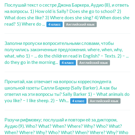
Послушай текст о сестре Джона Баркерa, Аудио (8), и ответь
на вопросы. 1) How old is Sally? Does she go to school? 2)
What does she like? 3) Where does she sing? 4) When does she
read? 5) Where do ...
4 класс
Английский язык
Заполни пропуски вопросительными словами, чтобы
получились законченные предложения. where, when, why,
what, who 1) − ... do the children read in English? − Texts. 2) − ...
do they go in the morning...
4 класс
Английский язык
Прочитай, как отвечает на вопросы корреспондента
школьной газеты Салли Баркер (Sally Barker). А как бы
ответил на эти вопросы ты? Sally Barker 1) − What animals do
you like? − I like sheep. 2) − Wh...
4 класс
Английский язык
Разучи рифмовку; послушай и повтори её за диктором,
Аудио (9). Who? What? When? Where? Why? Who? What?
When? Where? Why? Who? What? When? Where? Why? Who