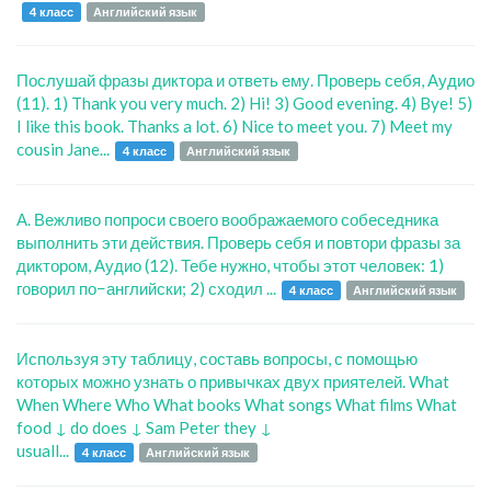
4 класс
Английский язык
Послушай фразы диктора и ответь ему. Проверь себя, Аудио
(11). 1) Thank you very much. 2) Hi! 3) Good evening. 4) Bye! 5)
I like this book. Thanks a lot. 6) Nice to meet you. 7) Meet my
cousin Jane...
4 класс
Английский язык
А. Вежливо попроси своего воображаемого собеседника
выполнить эти действия. Проверь себя и повтори фразы за
диктором, Аудио (12). Тебе нужно, чтобы этот человек: 1)
говорил по−английски; 2) сходил ...
4 класс
Английский язык
Используя эту таблицу, составь вопросы, с помощью
которых можно узнать о привычках двух приятелей. What
When Where Who What books What songs What films What
food ↓ do does ↓ Sam Peter they ↓
usuall...
4 класс
Английский язык