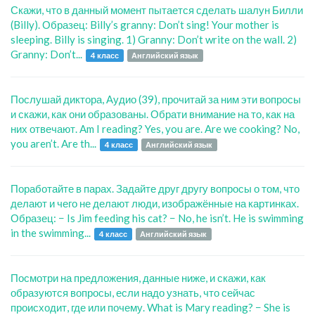
Скажи, что в данный момент пытается сделать шалун Билли
(Billy). Образец: Billy’s granny: Don’t sing! Your mother is
sleeping. Billy is singing. 1) Granny: Don’t write on the wall. 2)
Granny: Don’t...
4 класс
Английский язык
Послушай диктора, Аудио (39), прочитай за ним эти вопросы
и скажи, как они образованы. Обрати внимание на то, как на
них отвечают. Am I reading? Yes, you are. Are we cooking? No,
you aren’t. Are th...
4 класс
Английский язык
Поработайте в парах. Задайте друг другу вопросы о том, что
делают и чего не делают люди, изображённые на картинках.
Образец: − Is Jim feeding his cat? − No, he isn’t. He is swimming
in the swimming...
4 класс
Английский язык
Посмотри на предложения, данные ниже, и скажи, как
образуются вопросы, если надо узнать, что сейчас
происходит, где или почему. What is Mary reading? − She is