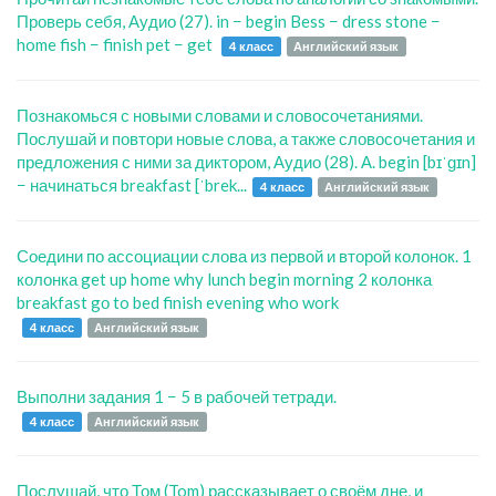
Проверь себя, Аудио (27). in − begin Bess − dress stone −
home fish − finish pet − get
4 класс
Английский язык
Познакомься с новыми словами и словосочетаниями.
Послушай и повтори новые слова, а также словосочетания и
предложения с ними за диктором, Аудио (28). А. begin [bɪˈɡɪn]
− начинаться breakfast [ˈbrek...
4 класс
Английский язык
Соедини по ассоциации слова из первой и второй колонок. 1
колонка get up home why lunch begin morning 2 колонка
breakfast gо to bed finish evening who work
4 класс
Английский язык
Выполни задания 1 − 5 в рабочей тетради.
4 класс
Английский язык
Послушай, что Том (Tom) рассказывает о своём дне, и