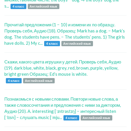
s...
4 класс
Английский язык
Прочитай предложения (1 − 10) и измени их по образцу.
Проверь себя, Аудио (18). Образец: Mark has a dog. − Mark’s
dog. The students have pens. − The students’ pens. 1) The girls
have dolls. 2) My c...
4 класс
Английский язык
Скажи, какого цвета игрушки у детей. Проверь себя, Аудио
(19). dark blue, white, black, grey, red, brown, purple, yellow,
bright green Образец: Ed’s mouse is white.
4 класс
Английский язык
Познакомься с новыми словами. Повтори новые слова, а
также словосочетания и предложения с ними за диктором,
Аудио (20). А. interesting [ˈɪntrəstɪŋ] − интересный listen
[ˈlɪsn] − слушать music [ˈmju...
4 класс
Английский язык