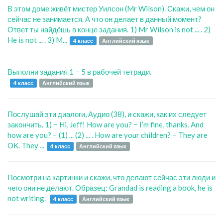
В этом доме живёт мистер Уилсон (Mr Wilson). Скажи, чем он
сейчас не занимается. А что он делает в данный момент?
Ответ ты найдёшь в конце задания. 1) Mr Wilson is not ... . 2)
He is not ... . 3) M...
4 класс
Английский язык
Выполни задания 1 − 5 в рабочей тетради.
4 класс
Английский язык
Послушай эти диалоги, Аудио (38), и скажи, как их следует
закончить. 1) − Hi, Jeff! How are you? − I’m fine, thanks. And
how are you? − (1) ... (2) ... . How are your children? − They are
OK. They ...
4 класс
Английский язык
Посмотри на картинки и скажи, что делают сейчас эти люди и
чего они не делают. Образец: Grandad is reading a book, he is
not writing.
4 класс
Английский язык