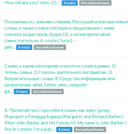
How old are you? John: (2) ...
4 класс
Английский язык
Познакомься с новыми словами. Послушай и повтори новые
слова, а также словосочетания и предложения с ними
сначала за диктором, Аудио (3), а затем прочитай их
самостоятельно. A. cousin [ˈkʌzn] −
дво...
4 класс
Английский язык
Скажи, к каким категориям относятся слова в рамке. 1)
Члены семьи. 2) Глаголы зрительного восприятия. 3)
Вопросительные слова. 4) Средства информации или
развлечения. what, father, who, computer
ga...
4 класс
Английский язык
А. Прочитай текст про себя и скажи, как зовут дочку
Маргарет и Ричарда Баркер (Margaret and Richard Barker).
Meet John Barker and His Family Hi! My name is John Barker. I
live in London. I’m a pupi...
4 класс
Английский язык