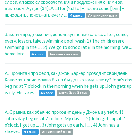
слова, а также словосочетания и предложения с ними за
диктором, Аудио (34). A. after [ˈɑ:ftə] − после come [kʌm] −
приходить, приезжать everу ...
4 класс
Английский язык
Закончи предложения, используя новые слова. after, come,
every, lesson, take, swimming pool, wash 1) The children are
swimming in the ... . 2) We go to school at 8 in the morning, we ...
home late ...
4 класс
Английский язык
A. Прочитай про себя, как Джон Баркер проводит свой день.
Какое заглавие можно было бы дать этому тексту? John’s day
begins at 7 o’clock in the morning when he gets up. John gets up
early. He takes...
4 класс
Английский язык
А. Сравни, как обычно проходит день у Джона и у тебя. 1)
John’s day begins at 7 o’clock. My day ... . 2) John gets up at 7
o’clock. I get up ... . 3) John gets up early. I ... . 4) John has a
showe...
4 класс
Английский язык