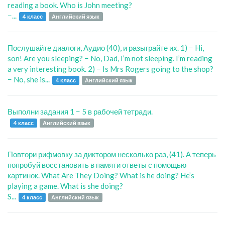
reading a book. Who is John meeting?
−...
4 класс
Английский язык
Послушайте диалоги, Аудио (40), и разыграйте их. 1) − Hi,
son! Are you sleeping? − No, Dad, I’m not sleeping. I’m reading
a very interesting book. 2) − Is Mrs Rogers going to the shop?
− No, she is...
4 класс
Английский язык
Выполни задания 1 − 5 в рабочей тетради.
4 класс
Английский язык
Повтори рифмовку за диктором несколько раз, (41). А теперь
попробуй восстановить в памяти ответы с помощью
картинок. What Are They Doing? What is he doing? He’s
playing a game. What is she doing?
S...
4 класс
Английский язык