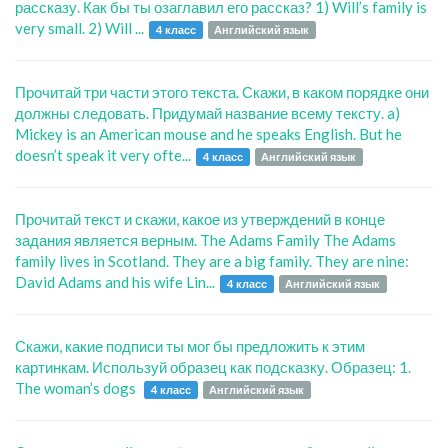
рассказу. Как бы ты озаглавил его рассказ? 1) Will’s family is
very small. 2) Will ...
4 класс
Английский язык
Прочитай три части этого текста. Скажи, в каком порядке они
должны следовать. Придумай название всему тексту. a)
Mickey is an American mouse and he speaks English. But he
doesn’t speak it very ofte...
4 класс
Английский язык
Прочитай текст и скажи, какое из утверждений в конце
задания является верным. The Adams Family The Adams
family lives in Scotland. They are a big family. They are nine:
David Adams and his wife Lin...
4 класс
Английский язык
Скажи, какие подписи ты мог бы предложить к этим
картинкам. Используй образец как подсказку. Образец: 1.
The woman’s dogs
4 класс
Английский язык