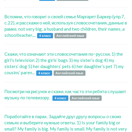
Вспомни, что говорит о своей семье Маргарет Баркер (упр.7,
с.22), и расскажи о ней, используя словосочетания, данные в
рамке. not very big, a husband and two children, their names, a
schoolteacher,...
4 класс
Английский язык
Скажи, что означают эти словосочетания по−русски. 1) the
girl’s television 2) the girls’ bags 3) my sister’s dog 4) my
sisters’ dog 5) her daughters’ pets 6) her daughter’s pet 7) my
cousins’ paren...
4 класс
Английский язык
Посмотри на рисунок и скажи, как часто эти ребята слушают
музыку по телевизору.
4 класс
Английский язык
Поработайте в парах. Задайте друг другу вопросы о своих
семьях и выберите нужные ответы. 1) Is your family big or
small? My family is big. My family is small. My family is not very