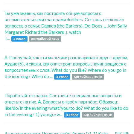
Ты уже знаешь, как построить общие вопросы с
вспомогательными глаголами do/does. Составь несколько
вопросов о семье Баркер (thе Barkers). Do Does ↓ John Sally
Margaret Richard the Barkers ↓ watch
T...
4 класс
Английский язык
А. Послушай, как эти мальчики разговаривают друг с другом,
Аудио (6), и скажи, как они строят вопросы, начинающиеся с
вопросительных слов. What do you like? Where do you go in
the morning? When do ...
4 класс
Английский язык
Поработайте в парах. Составьте специальные вопросы и
ответьте на них. А. Вопросы о твоём партнёре. Образец:
like/do/in the evening/what/you/to do? What do you like to do
in the evening? 1) you/go/w...
4 класс
Английский язык
Заверши диалоги. Проверь себя, Аудио (7). 1) Kate: ..., Jill? Jill: