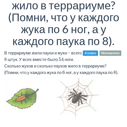
жило в террариуме?
(Помни, что у каждого
жука по 6 ног, а у
каждого паука по 8).
В террариуме жили пауки и жуки − всего
4 класс
Математика
8
54
штук. У всех вместе было
ноги.
Сколько жуков и сколько пауков жило в террариуме?
6
8
(Помни, что у каждого жука по
ног, а у каждого паука по
).