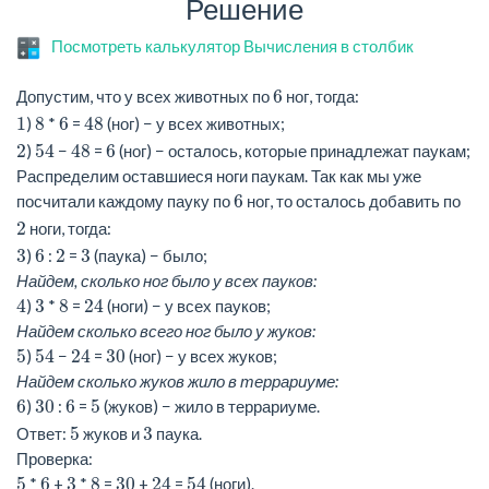
Решение
Посмотреть калькулятор Вычисления в столбик
6
Допустим, что у всех животных по
ног, тогда:
1
8
6
48
)
*
=
(ног) − у всех животных;
2
54
48
6
)
−
=
(ног) − осталось, которые принадлежат паукам;
Распределим оставшиеся ноги паукам. Так как мы уже
6
посчитали каждому пауку по
ног, то осталось добавить по
2
ноги, тогда:
3
6
2
3
)
:
=
(паука) − было;
Найдем, сколько ног было у всех пауков:
4
3
8
24
)
*
=
(ноги) − у всех пауков;
Найдем сколько всего ног было у жуков:
5
54
24
30
)
−
=
(ног) − у всех жуков;
Найдем сколько жуков жило в террариуме:
6
30
6
5
)
:
=
(жуков) − жило в террариуме.
5
3
Ответ:
жуков и
паука.
Проверка:
5
6
3
8
30
24
54
*
+
*
=
+
=
(ноги).