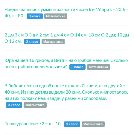
Найди значения суммы и разности чисел k и 19 при k = 20, k =
40, k = 80.
3 класс
Математика
2 дм 3 см O 3 дм 2 см; 1 дм 4 см O 14 см; 18 см O 2 дм; 10 дм
O 12 см.
3 класс
Математика
Юра нашел 16 грибов, а Витя − на 6 грибов меньше. Сколько
всего грибов нашли мальчики?
3 класс
Математика
В библиотеке на одной полке стояло 32 книги, а на другой −
40 книг. Из них детям выдали 20 книг. Сколько книг осталось
на этих полках? Реши задачу разными способами.
3 класс
Математика
Реши уравнение 72 − x = 10.
3 класс
Математика