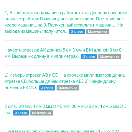
1) Вычислительная машина работает так: Дополни описание
плана ее работы: В машину поступает число. Поступившее
число машина ... на 3. Полученный результат машина ... . На
выходе из машины получится...
3 класс
Математика
Начерти отрезки: AK длиной 5 см 3 мм и BM длиной 3 см 8
мм. Вырази их длину в миллиметрах.
3 класс
Математика
1) Измерь отрезки AB и CD. На сколько миллиметров длина
отрезка CD больше длины отрезка AB? 2) Найди длину
ломаной EKMO.
3 класс
Математика
2 см O 20 мм; 4 см 2 мм O 40 мм; 30 мм O 3 см; 4 см 5 мм O 5
см.
3 класс
Математика
Сумма каких двух однозначных чисел равна 11? 12? 13?