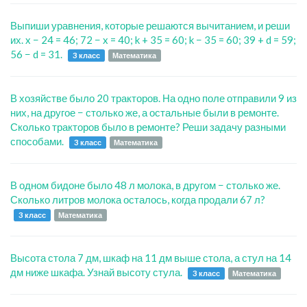
Выпиши уравнения, которые решаются вычитанием, и реши
их. x − 24 = 46; 72 − x = 40; k + 35 = 60; k − 35 = 60; 39 + d = 59;
56 − d = 31.
3 класс
Математика
В хозяйстве было 20 тракторов. На одно поле отправили 9 из
них, на другое − столько же, а остальные были в ремонте.
Сколько тракторов было в ремонте? Реши задачу разными
способами.
3 класс
Математика
В одном бидоне было 48 л молока, в другом − столько же.
Сколько литров молока осталось, когда продали 67 л?
3 класс
Математика
Высота стола 7 дм, шкаф на 11 дм выше стола, а стул на 14
дм ниже шкафа. Узнай высоту стула.
3 класс
Математика