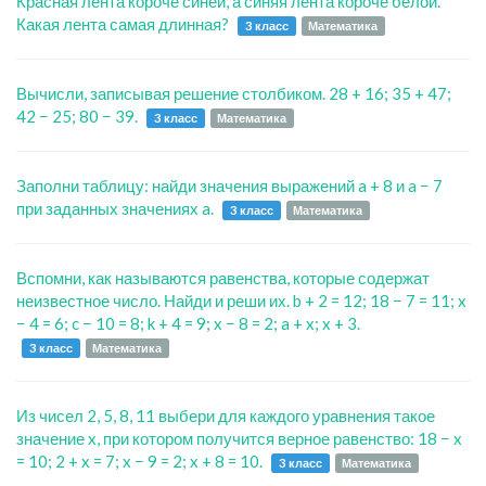
Красная лента короче синей, а синяя лента короче белой.
Какая лента самая длинная?
3 класс
Математика
Вычисли, записывая решение столбиком. 28 + 16; 35 + 47;
42 − 25; 80 − 39.
3 класс
Математика
Заполни таблицу: найди значения выражений a + 8 и a − 7
при заданных значениях a.
3 класс
Математика
Вспомни, как называются равенства, которые содержат
неизвестное число. Найди и реши их. b + 2 = 12; 18 − 7 = 11; x
− 4 = 6; c − 10 = 8; k + 4 = 9; x − 8 = 2; a + x; x + 3.
3 класс
Математика
Из чисел 2, 5, 8, 11 выбери для каждого уравнения такое
значение x, при котором получится верное равенство: 18 − x
= 10; 2 + x = 7; x − 9 = 2; x + 8 = 10.
3 класс
Математика