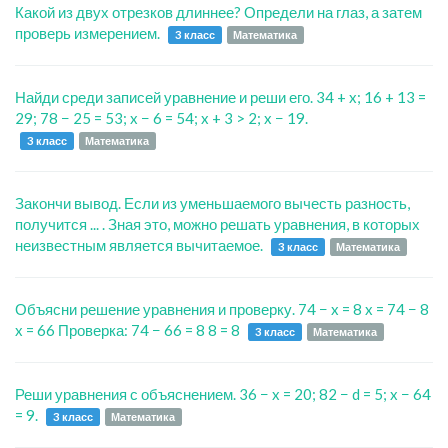
Какой из двух отрезков длиннее? Определи на глаз, а затем
проверь измерением.
3 класс
Математика
Найди среди записей уравнение и реши его. 34 + x; 16 + 13 =
29; 78 − 25 = 53; x − 6 = 54; x + 3 > 2; x − 19.
3 класс
Математика
Закончи вывод. Если из уменьшаемого вычесть разность,
получится ... . Зная это, можно решать уравнения, в которых
неизвестным является вычитаемое.
3 класс
Математика
Объясни решение уравнения и проверку. 74 − x = 8 x = 74 − 8
x = 66 Проверка: 74 − 66 = 8 8 = 8
3 класс
Математика
Реши уравнения с объяснением. 36 − x = 20; 82 − d = 5; x − 64
= 9.
3 класс
Математика