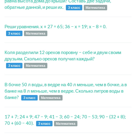
равна высота дома до крыши? Составь две задачи,
обратные данной, и реши их.
3 класс
Математика
Реши уравнения. x + 27 = 65; 36 − x = 19; x − 8 = 0.
3 класс
Математика
Коля разделили 12 орехов поровну − себе и двум своим
друзьям. Сколько орехов получил каждый?
3 класс
Математика
В бочке 50 л воды, в ведре на 40 л меньше, чем в бочке, а в
банке на 8 л меньше, чем в ведре. Сколько литров воды в
банке?
3 класс
Математика
17 + 7; 24 + 9; 47 − 9; 41 − 3; 60 − 24; 70 − 53; 90 − (32 + 8);
70 + (60 − 40).
3 класс
Математика