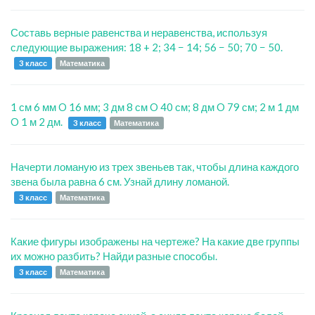
Составь верные равенства и неравенства, используя
следующие выражения: 18 + 2; 34 − 14; 56 − 50; 70 − 50.
3 класс
Математика
1 см 6 мм O 16 мм; 3 дм 8 см O 40 см; 8 дм O 79 см; 2 м 1 дм
O 1 м 2 дм.
3 класс
Математика
Начерти ломаную из трех звеньев так, чтобы длина каждого
звена была равна 6 см. Узнай длину ломаной.
3 класс
Математика
Какие фигуры изображены на чертеже? На какие две группы
их можно разбить? Найди разные способы.
3 класс
Математика