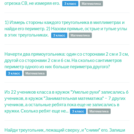
отрезка CB, не измеряя его.
3 класс
Математика
1) Измерь стороны каждого треугольника в миллиметрах и
найди его периметр. 2) Назови прямые, острые и тупые углы
в этих треугольниках.
3 класс
Математика
Начерти два прямоугольника: один со сторонами 2 см и 3 см,
другой со сторонами 2 см и 6 см. На сколько сантиметров
периметр одного из них больше периметра другого?
3 класс
Математика
Из 22 учеников класса в кружок "Умелые руки" записались 6
учеников, в кружок "Занимательная математика" − 7 других
учеников, а остальные ребята пока еще не записались в
кружки. Сколько ребят еще не...
3 класс
Математика
Найди треугольник, лежащий сверху, и "сними" его. Запиши