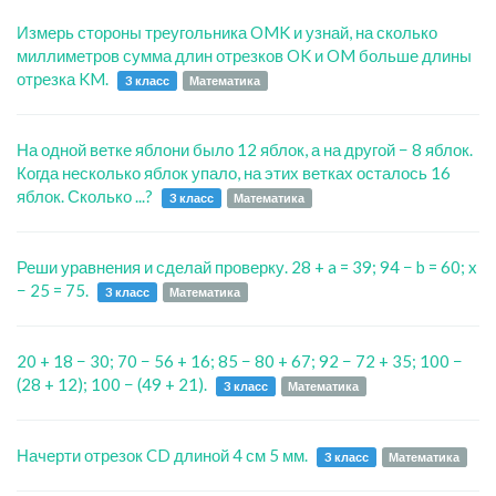
Измерь стороны треугольника OMK и узнай, на сколько
миллиметров сумма длин отрезков OK и OM больше длины
отрезка KM.
3 класс
Математика
На одной ветке яблони было 12 яблок, а на другой − 8 яблок.
Когда несколько яблок упало, на этих ветках осталось 16
яблок. Сколько ...?
3 класс
Математика
Реши уравнения и сделай проверку. 28 + a = 39; 94 − b = 60; x
− 25 = 75.
3 класс
Математика
20 + 18 − 30; 70 − 56 + 16; 85 − 80 + 67; 92 − 72 + 35; 100 −
(28 + 12); 100 − (49 + 21).
3 класс
Математика
Начерти отрезок CD длиной 4 см 5 мм.
3 класс
Математика