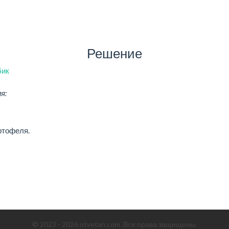
Решение
бик
я:
ртофеля.
© 2023 - 2026 otvetan.com .Все права защищены.