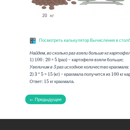
Посмотреть калькулятор Вычисления в стол
Найдем, во сколько раз взяли больше кг картофел
1
100
20
5
)
:
=
(раз) − картофеля взяли больше;
5
Увеличим в
раз исходное количество крахмала:
2
3
5
15
100
)
*
=
(кг) − крахмала получится из
кг ка
15
Ответ:
кг крахмала.
← Предыдущее