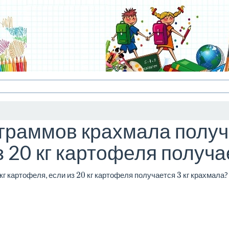
граммов крахмала получи
 20 кг картофеля получа
20
3
кг картофеля, если из
кг картофеля получается
кг крахмала?