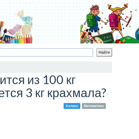
тся из 100 кг
ется 3 кг крахмала?
4 класс
Математика