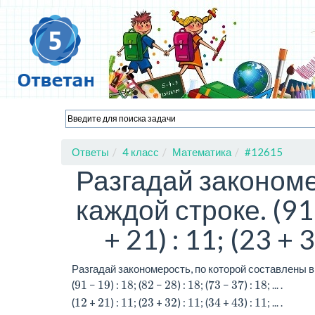
Ответы
4 класс
Математика
#12615
Разгадай закономе
каждой строке. (91 − 
+ 21) : 11; (23 + 3
Разгадай закономерость, по которой составлены в
91
19
18
82
28
18
73
37
18
(
−
) :
; (
−
) :
; (
−
) :
; ... .
12
21
11
23
32
11
34
43
11
(
+
) :
; (
+
) :
; (
+
) :
; ... .