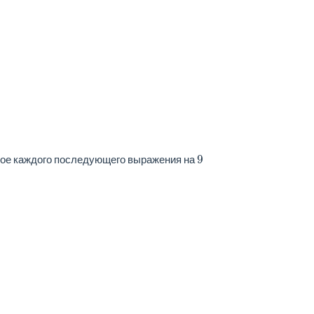
9
ое каждого последующего выражения на