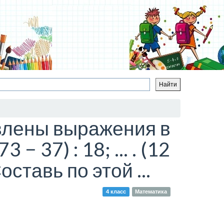
авлены выражения в
 − 37) : 18; ... . (12
 Составь по этой ...
4 класс
Математика