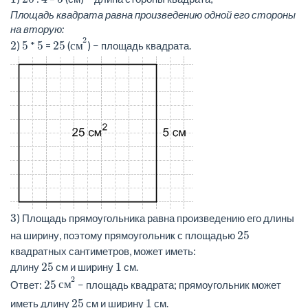
Площадь квадрата равна произведению одной его стороны
на вторую:
с
м
2
2
2
5
5
25
)
*
=
(
с
м
) − площадь квадрата.
3
) Площадь прямоугольника равна произведению его длины
25
на ширину, поэтому прямоугольник с площадью
квадратных сантиметров, может иметь:
25
1
длину
см и ширину
см.
с
м
2
2
25
Ответ:
с
м
− площадь квадрата; прямоугольник может
25
1
иметь длину
см и ширину
см.