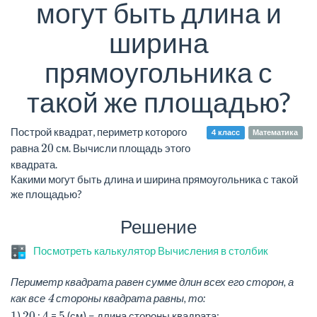
могут быть длина и
ширина
прямоугольника с
такой же площадью?
Построй квадрат, периметр которого
4 класс
Математика
20
равна
см. Вычисли площадь этого
квадрата.
Какими могут быть длина и ширина прямоугольника с такой
же площадью?
Решение
Посмотреть калькулятор Вычисления в столбик
Периметр квадрата равен сумме длин всех его сторон, а
4
как все
стороны квадрата равны, то:
1
20
4
5
)
:
=
(см) − длина стороны квадрата;