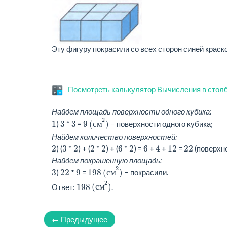
Эту фигуру покрасили со всех сторон синей крас
Посмотреть калькулятор Вычисления в стол
Найдем площадь поверхности одного кубика:
(
с
м
2
)
2
1
3
3
9
)
*
=
(
с
м
)
− поверхности одного кубика;
Найдем количество поверхностей:
2
3
2
2
2
6
2
6
4
12
22
) (
*
) + (
*
) + (
*
) =
+
+
=
(поверхн
Найдем покрашенную площадь:
(
с
м
2
)
2
3
22
9
198
)
*
=
(
с
м
)
− покрасили.
(
с
м
2
)
2
198
Ответ:
(
с
м
)
.
← Предыдущее