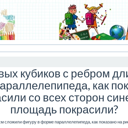
вых кубиков с ребром дл
араллелепипеда, как пок
сили со всех сторон син
площадь покрасили?
м сложили фигуру в форме параллелепипеда, как показано на ри