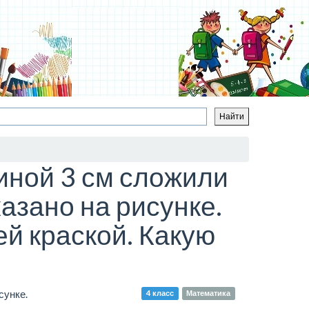
иной 3 см сложили
азано на рисунке.
ей краской. Какую
сунке.
4 класс
Математика