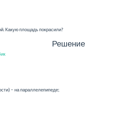
кой. Какую площадь покрасили?
Решение
бик
ости) − на параллелепипеде;