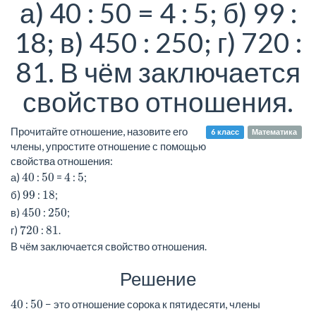
а) 40 : 50 = 4 : 5; б) 99 :
18; в) 450 : 250; г) 720 :
81. В чём заключается
свойство отношения.
Прочитайте отношение, назовите его
6 класс
Математика
члены, упростите отношение с помощью
свойства отношения:
40
50
4
5
а)
:
=
:
;
99
18
б)
:
;
450
250
в)
:
;
720
81
г)
:
.
В чём заключается свойство отношения.
Решение
40
50
:
− это отношение сорока к пятидесяти, члены