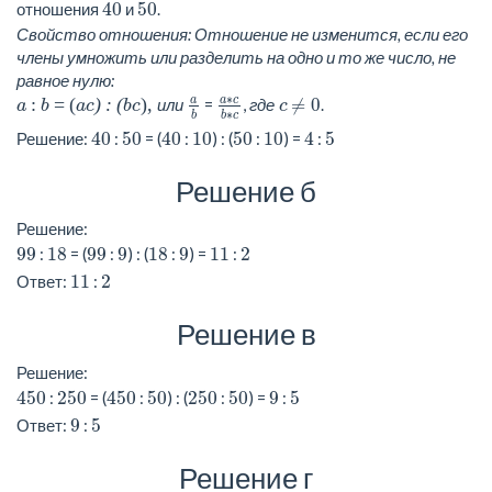
40
50
отношения
и
.
Свойство отношения: Отношение не изменится, если его
члены умножить или разделить на одно и то же число, не
равное нулю:
a
∗
c
b
∗
c
a
b
≠
0
∗
a
c
a
или
=
,
где
≠
0
.
a : b = (a
c) : (b
c),
c
∗
b
b
c
40
50
40
10
50
10
4
5
Решение:
:
= (
:
) : (
:
) =
:
Решение б
Решение:
99
18
99
9
18
9
11
2
:
= (
:
) : (
:
) =
:
11
2
Ответ:
:
Решение в
Решение:
450
250
450
50
250
50
9
5
:
= (
:
) : (
:
) =
:
9
5
Ответ:
:
Решение г