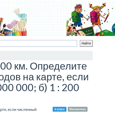
00 км. Определите
дов на карте, если
00 000; б) 1 : 200
рте, если численный
6 класс
Математика