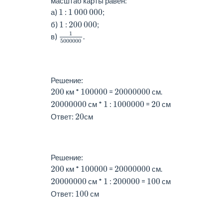
масштаб карты равен:
1
1
000
000
а)
:
;
1
200
000
б)
:
;
1
5000000
1
в)
.
5000000
Решение:
200
100000
20000000
км *
=
см.
20000000
1
1000000
20
см *
:
=
см
20
Ответ:
см
Решение:
200
100000
20000000
км *
=
см.
20000000
1
200000
100
см *
:
=
см
100
Ответ:
см