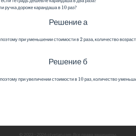
и, если тетрадь дешевле карандаша в два раза?
10
если ручка дороже карандаша в
раз?
Решение а
2
 поэтому при уменьшении стоимости в
раза, количество возраст
Решение б
10
 поэтому при увеличении стоимости в
раз, количество уменьш
© 2023 - 2026 otvetan.com .Все права защищены.