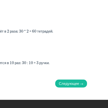
2
30
2
60
ёт в
раза:
*
=
тетрадей.
10
30
10
3
ится в
раз:
:
=
ручки.
Следующее →