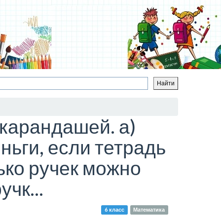
карандашей. а)
ньги, если тетрадь
ько ручек можно
учк...
6 класс
Математика