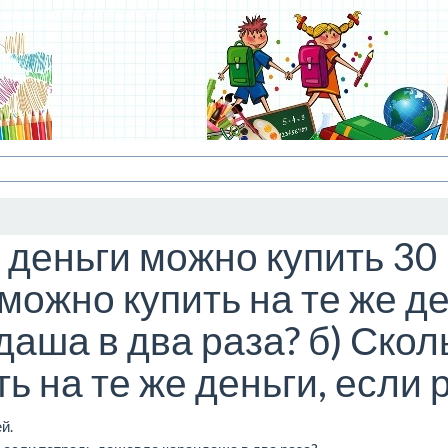
деньги можно купить 30 
можно купить на те же де
аша в два раза? б) Скол
ь на те же деньги, если р
й.