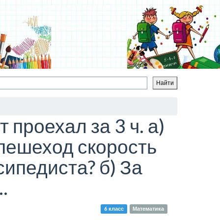
проехал за 3 ч. а)
 пешеход скорость
сипедиста? б) За
.
6 класс
Математика