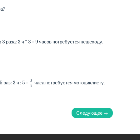
та?
3
3
3
9
в
раза:
ч *
=
часов потребуется пешеходу.
3
5
3
5
3
5
раз:
ч :
=
часа потребуется мотоциклисту.
5
Следующее →