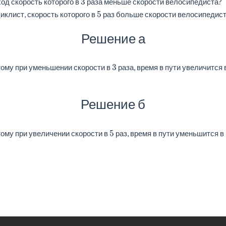
3
ход скорость которого в
раза меньше скорости велосипедиста?
5
иклист, скорость которого в
раз больше скорости велосипедис
Решение а
3
тому при уменьшении скорости в
раза, время в пути увеличится 
Решение б
5
ому при увеличении скорости в
раз, время в пути уменьшится в