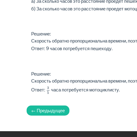
а) За сколько часов это расстояние проедет пеше
б) За сколько часов это расстояние проедет мотоц
Решение:
Скорость обратно пропорциональна времени, поэ
9
Ответ:
часов потребуется пешеходу.
Решение:
Скорость обратно пропорциональна времени, поэт
3
5
3
Ответ:
часа потребуется мотоциклисту.
5
← Предыдущее