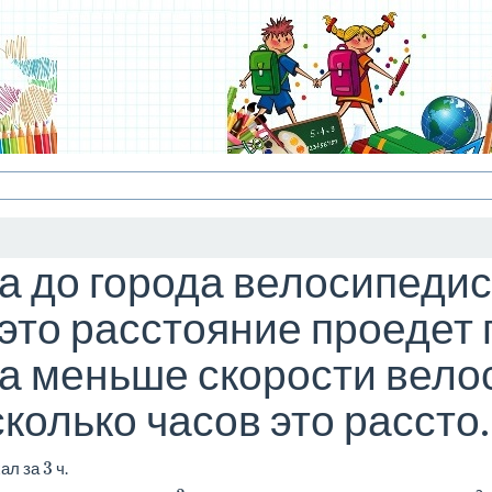
а до города велосипедист 
 это расстояние проедет
за меньше скорости вело
сколько часов это рассто..
3
хал за
ч.