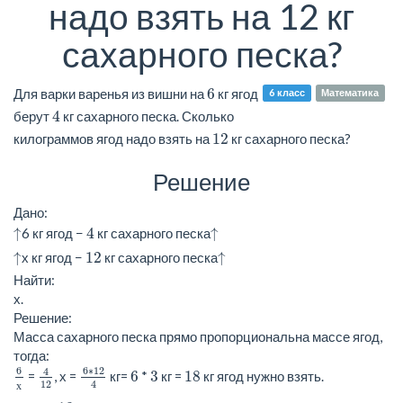
надо взять на 12 кг
сахарного песка?
6
Для варки варенья из вишни на
кг ягод
6 класс
Математика
4
берут
кг сахарного песка. Сколько
12
килограммов ягод надо взять на
кг сахарного песка?
Решение
Дано:
↑
↑
4
↑
6 кг ягод −
кг сахарного песка
↑
↑
↑
12
↑
х кг ягод −
кг сахарного песка
↑
Найти:
х.
Решение:
Масса сахарного песка прямо пропорциональна массе ягод,
тогда:
6
∗
12
4
6
х
4
12
6
6
∗
12
4
6
3
18
=
, х =
кг=
*
кг =
кг ягод нужно взять.
12
4
х