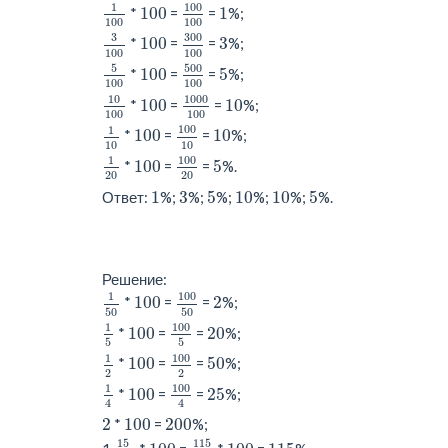
100
100
1
100
100
1
100
1
*
=
=
%;
100
100
300
100
3
100
300
3
100
3
*
=
=
%;
100
100
5
100
500
100
5
500
100
5
*
=
=
%;
100
100
10
100
1000
100
10
1000
100
10
*
=
=
%;
100
100
100
10
1
10
100
1
100
10
*
=
=
%;
10
10
100
20
1
20
100
1
100
5
*
=
=
%.
20
20
1
3
5
10
10
5
Ответ:
%;
%;
%;
%;
%;
%.
Решение:
100
50
1
50
100
1
100
2
*
=
=
%;
50
50
100
5
1
5
100
1
100
20
*
=
=
%;
5
5
100
2
1
2
100
1
100
50
*
=
=
%;
2
2
100
4
1
4
100
1
100
25
*
=
=
%;
4
4
2
100
200
*
=
%;
15
100
115
100
15
115