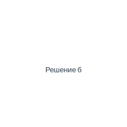
Решение б