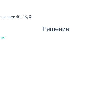
40,
43,
3
с числами
.
Решение
бик