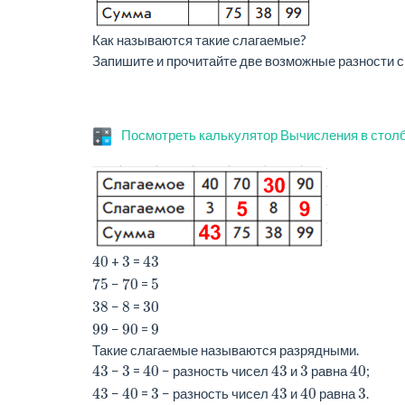
Как называются такие слагаемые?
Запишите и прочитайте две возможные разности 
Посмотреть калькулятор Вычисления в стол
40
3
43
+
=
75
70
5
−
=
38
8
30
−
=
99
90
9
−
=
Такие слагаемые называются разрядными.
43
3
40
43
3
40
−
=
− разность чисел
и
равна
;
43
40
3
43
40
3
−
=
− разность чисел
и
равна
.