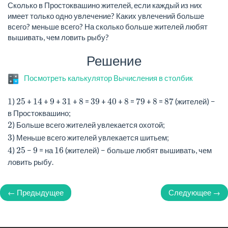
Сколько в Простоквашино жителей, если каждый из них
имеет только одно увлечение? Каких увлечений больше
всего? меньше всего? На сколько больше жителей любят
вышивать, чем ловить рыбу?
Решение
Посмотреть калькулятор Вычисления в столбик
1
25
14
9
31
8
39
40
8
79
8
87
)
+
+
+
+
=
+
+
=
+
=
(жителей) −
в Простоквашино;
2
) Больше всего жителей увлекается охотой;
3
) Меньше всего жителей увлекается шитьем;
4
25
9
16
)
−
= на
(жителей) − больше любят вышивать, чем
ловить рыбу.
← Предыдущее
Следующее →