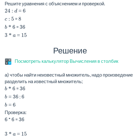
Решите уравнения с объяснением и проверкой.
24
6
: d =
5
8
=
c :
6
36
=
b *
3
15
* a =
Решение
Посмотреть калькулятор Вычисления в столбик
а) чтобы найти неизвестный множитель, надо произведение
разделить на известный множитель;
6
36
=
b *
36
6
:
b =
6
b =
Проверка:
6
6
36
*
=
3
15
* a =