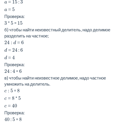
15
3
:
a =
5
a =
Проверка:
3
5
15
*
=
б) чтобы найти неизвестный делитель, надо делимое
разделить на частное;
24
6
: d =
24
6
:
d =
4
d =
Проверка:
24
4
6
:
=
в) чтобы найти неизвестное делимое, надо частное
умножить на делитель.
5
8
=
c :
8
5
*
c =
40
c =
Проверка:
40
5
8
:
=