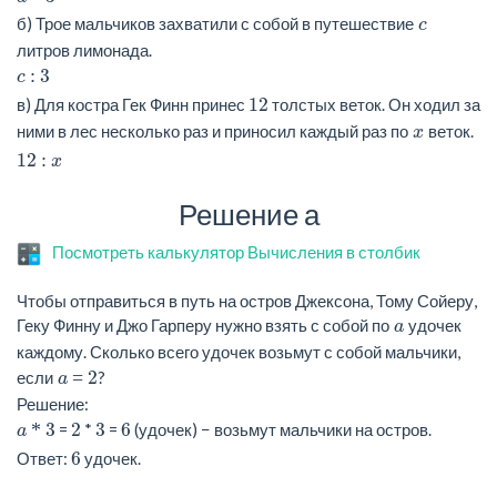
б) Трое мальчиков захватили с собой в путешествие
c
литров лимонада.
3
c :
12
в) Для костра Гек Финн принес
толстых веток. Он ходил за
ними в лес несколько раз и приносил каждый раз по
веток.
x
12
: x
Решение а
Посмотреть калькулятор Вычисления в столбик
Чтобы отправиться в путь на остров Джексона, Тому Сойеру,
Геку Финну и Джо Гарперу нужно взять с собой по
удочек
a
каждому. Сколько всего удочек возьмут с собой мальчики,
2
если
?
a =
Решение:
3
2
3
6
=
*
=
(удочек) − возьмут мальчики на остров.
a *
6
Ответ:
удочек.