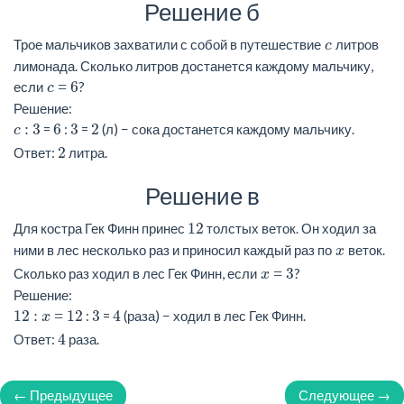
Решение б
Трое мальчиков захватили с собой в путешествие
литров
c
лимонада. Сколько литров достанется каждому мальчику,
6
если
?
c =
Решение:
3
6
3
2
=
:
=
(л) − сока достанется каждому мальчику.
c :
2
Ответ:
литра.
Решение в
12
Для костра Гек Финн принес
толстых веток. Он ходил за
ними в лес несколько раз и приносил каждый раз по
веток.
x
3
Сколько раз ходил в лес Гек Финн, если
?
x =
Решение:
12
12
3
4
:
=
(раза) − ходил в лес Гек Финн.
: x =
4
Ответ:
раза.
← Предыдущее
Следующее →