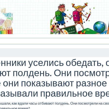
нники уселись обедать, 
ют полдень. Они посмотр
е они показывают разное
азывали правильное вре
шали, как вдали часы отбивают полдень. Они посмотрели на свои
правильное время?