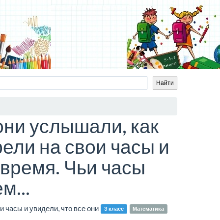
они услышали, как
ели на свои часы и
 время. Чьи часы
м...
 часы и увидели, что все они
3 класс
Математика