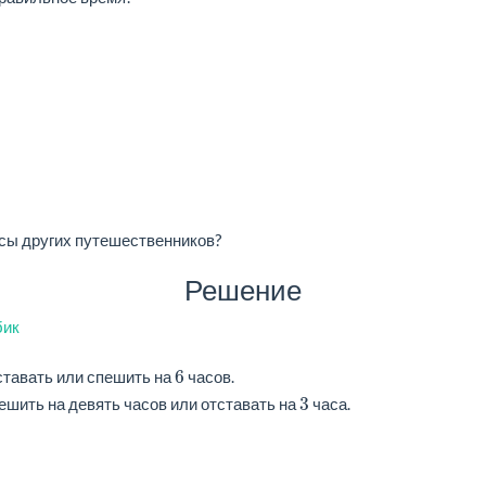
асы других путешественников?
Решение
бик
6
тставать или спешить на
часов.
3
пешить на девять часов или отставать на
часа.