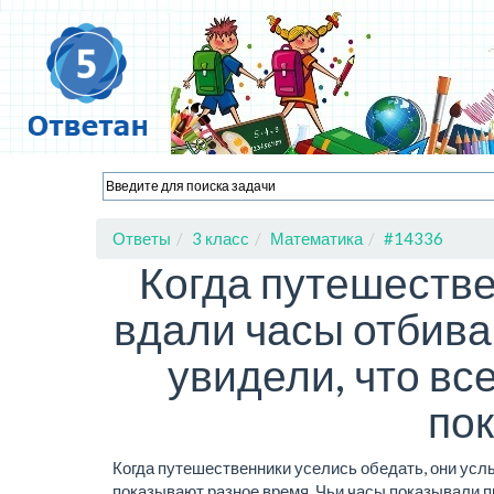
Ответы
3 класс
Математика
#14336
Когда путешестве
вдали часы отбива
увидели, что вс
пок
Когда путешественники уселись обедать, они услы
показывают разное время. Чьи часы показывали 