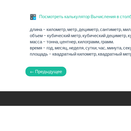
Посмотреть калькулятор Вычисления в стол
длина − километр, метр, дециметр, сантиметр, ми
объем − кубический метр, кубический дециметр, к
масса − тонна, центнер, килограмм, грамм.
время − год, месяц, неделя, сутки, час, минута, сек
площадь − квадратный километр, квадратный метр
← Предыдущее