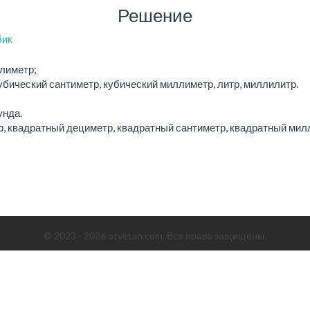
Решение
бик
ллиметр;
убический сантиметр, кубический миллиметр, литр, миллилитр.
унда.
, квадратный дециметр, квадратный сантиметр, квадратный милли
© 2023 - 2026 otvetan.com .Все права защищены.