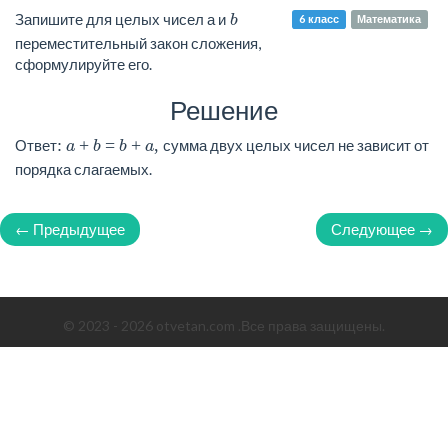
Запишите для целых чисел а и
b
6 класс
Математика
переместительный закон сложения,
сформулируйте его.
Решение
Ответ
сумма двух целых чисел не зависит от
: a + b = b + a,
порядка слагаемых.
← Предыдущее
Следующее →
© 2023 - 2026 otvetan.com .Все права защищены.