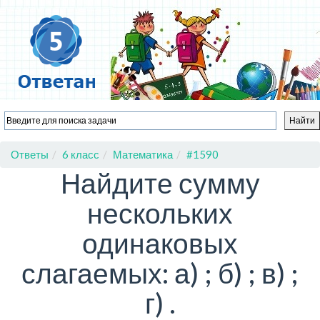
Ответы
6 класс
Математика
#1590
Найдите сумму
нескольких
одинаковых
слагаемых: а) ; б) ; в) ;
г) .