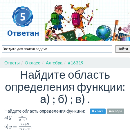
Ответы
8 класс
Алгебра
#16319
Найдите область
определения функции:
а) ; б) ; в) .
Найдите область определения функции:
8 класс
Алгебра
y
=
1
x
−
2
1
а)
=
;
y
−
2
x
y
=
2
x
+
3
x
(
x
+
1
)
2
+
3
x
б)
=
;
y
(
+
1
)
x
x