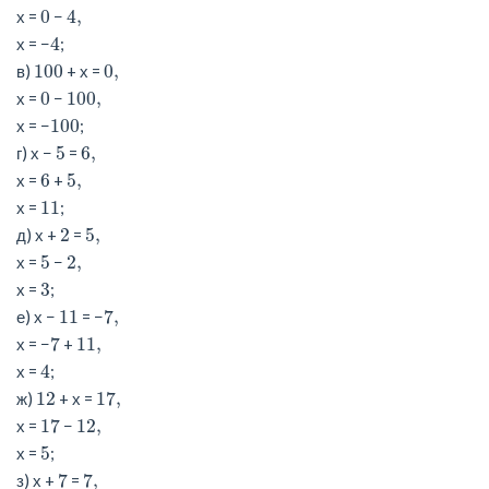
0
4,
х =
−
4
х = −
;
100
0,
в)
+ х =
0
100,
х =
−
100
х = −
;
5
6,
г) х −
=
6
5,
х =
+
11
х =
;
2
5,
д) х +
=
5
2,
х =
−
3
х =
;
11
7,
е) х −
= −
7
11,
х = −
+
4
х =
;
12
17,
ж)
+ х =
17
12,
х =
−
5
х =
;
7
7,
з) х +
=