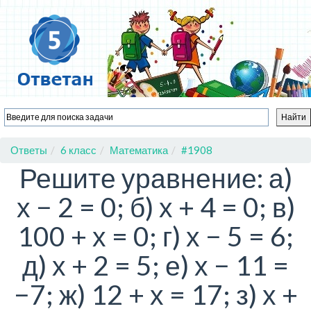
Ответы
6 класс
Математика
#1908
Решите уравнение: а)
х − 2 = 0; б) х + 4 = 0; в)
100 + х = 0; г) х − 5 = 6;
д) х + 2 = 5; е) х − 11 =
−7; ж) 12 + х = 17; з) х +