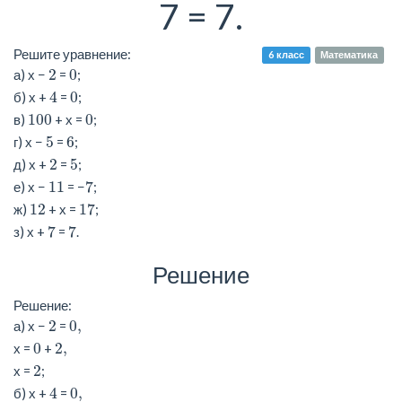
7 = 7.
Решите уравнение:
6 класс
Математика
2
0
а) х −
=
;
4
0
б) х +
=
;
100
0
в)
+ х =
;
5
6
г) х −
=
;
2
5
д) х +
=
;
11
7
е) х −
= −
;
12
17
ж)
+ х =
;
7
7
з) х +
=
.
Решение
Решение:
2
0,
а) х −
=
0
2,
х =
+
2
х =
;
4
0,
б) х +
=