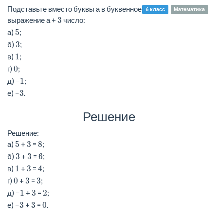
Подставьте вместо буквы а в буквенное
6 класс
Математика
3
выражение а +
число:
5
а)
;
3
б)
;
1
в)
;
0
г)
;
1
д) −
;
3
е) −
.
Решение
Решение:
5
3
8
а)
+
=
;
3
3
6
б)
+
=
;
1
3
4
в)
+
=
;
0
3
3
г)
+
=
;
1
3
2
д) −
+
=
;
3
3
0
е) −
+
=
.