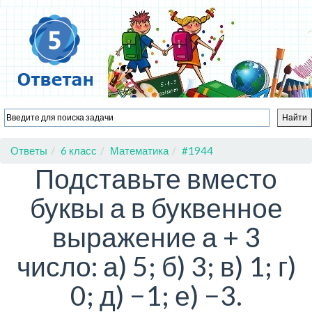
Ответы
6 класс
Математика
#1944
Подставьте вместо
буквы а в буквенное
выражение а + 3
число: а) 5; б) 3; в) 1; г)
0; д) −1; е) −3.