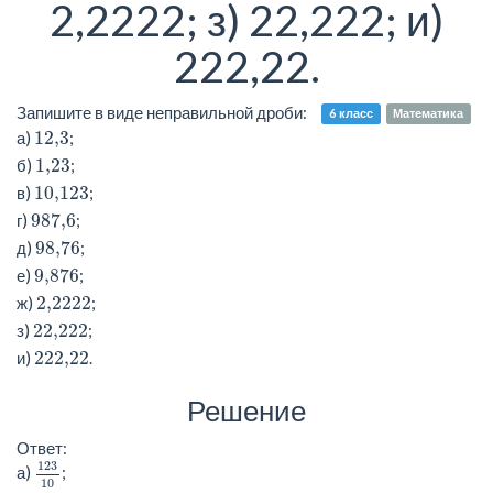
2,2222; з) 22,222; и)
222,22.
Запишите в виде неправильной дроби:
6 класс
Математика
12,3
а)
;
1,23
б)
;
10,123
в)
;
987,6
г)
;
98,76
д)
;
9,876
е)
;
2,2222
ж)
;
22,222
з)
;
222,22
и)
.
Решение
Ответ:
123
10
123
а)
;
10