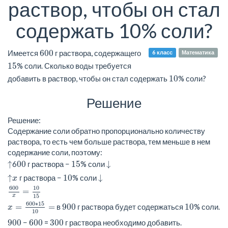
раствор, чтобы он стал
содержать 10% соли?
600
Имеется
г раствора, содержащего
6 класс
Математика
15
% соли. Сколько воды требуется
10
добавить в раствор, чтобы он стал содержать
% соли?
Решение
Решение:
Содержание соли обратно пропорционально количеству
раствора, то есть чем больше раствора, тем меньше в нем
содержание соли, поэтому:
↑
↓
00
15
↑
6
г раствора −
% соли
↓
↑
↓
10
↑
г раствора −
% соли
↓
x
600
x
=
10
15
600
10
=
15
x
x
=
600
∗
15
10
=
600
∗
15
900
10
=
=
в
г раствора будет содержаться
% соли.
x
10
900
600
300
−
=
г раствора необходимо добавить.