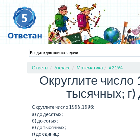
Ответы
6 класс
Математика
#2194
Округлите число 1
тысячных; г) 
1995,1996
Округлите число
:
а) до десятых;
б) до сотых;
в) до тысячных;
г) до единиц;