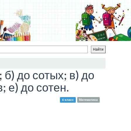
б) до сотых; в) до
; е) до сотен.
6 класс
Математика