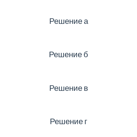
Решение а
Решение б
Решение в
Решение г