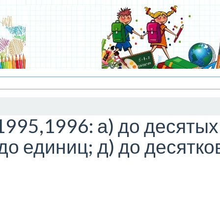
995,1996: а) до десятых; 
до единиц; д) до десятков