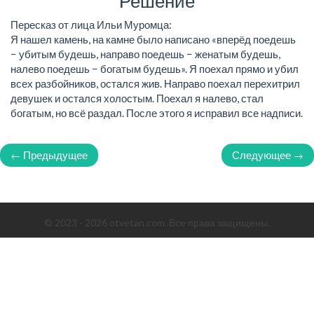
Решение
Пересказ от лица Ильи Муромца:
Я нашел камень, на камне было написано «вперёд поедешь
− убитым будешь, направо поедешь − женатым будешь,
налево поедешь − богатым будешь». Я поехал прямо и убил
всех разбойников, остался жив. Направо поехал перехитрил
девушек и остался холостым. Поехал я налево, стал
богатым, но всё раздал. После этого я исправил все надписи.
← Предыдущее
Следующее →
© 2023 - 2026 otvetan.com .Все права защищены.