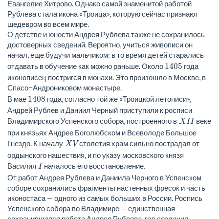
Евангелие Хитрово. Однако самой знаменитой работой
Рублева стала икона «Троица», которую сейчас признают
шедевром во всем мире.
О детстве и юности Андрея Рублева также не сохранилось
достоверных сведений. Вероятно, учиться живописи он
начал, еще будучи мальчиком: в то время детей старались
1405
отдавать в обучение как можно раньше. Около
года
иконописец постригся в монахи. Это произошло в Москве, в
Спасо−Андрониковом монастыре.
1408
В мае
года, согласно той же «Троицкой летописи»,
Андрей Рублев и Даниил Черный приступили к росписи
Владимирского Успенского собора, построенного в
веке
XII
при князьях Андрее Боголюбском и Всеволоде Большое
Гнездо. К началу
столетия храм сильно пострадал от
XV
ордынского нашествия, и по указу московского князя
Василия
началось его восстановление.
I
От работ Андрея Рублева и Даниила Черного в Успенском
соборе сохранились фрагменты настенных фресок и часть
иконостаса — одного из самых больших в России. Роспись
Успенского собора во Владимире — единственная
сохранившаяся работа Андрея Рублева, год создания