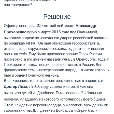
они совершили?
Решение
25
Офицер спецназа,
−летний лейтенант
Александр
2016
Прохоренко
погиб в марте
года под Пальмирой,
выполняя задачи по наведению ударов российской авиации
по боевикам ИГИЛ. Он был обнаружен террористами и,
оказавшись в окружении, не пожелал сдаваться и вызвал
огонь на себя. Ему было присвоено звание Героя России
посмертно, а его именем назвали улицу в Оренбурге. Подвиг
Прохоренко вызвал восхищение не только в России. Две
французские семьи пожертвовали награды, в числе которых
был и орден Почетного легиона.
Врач−реаниматолог и филантроп, известная в народе как
2016
Доктор Лиза
, в
году успела многое. В мае она
22
вывозила детей из Донбасса. Было спасено
больных
5
ребенка, младшему из которого исполнилось всего
дней.
Это были дети с пороком сердца, онкологией, врожденными
заболеваниями. Для детей из Донбасса и Сирии были