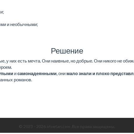
и;
ыми и необычными;
Решение
, у них есть мечта. Они наивные, но добрые. Они никого не обиж
ероем.
упыми
и
самонадеянными
, они
мало знали и плохо представ
итанных романов.
© 2023 - 2026 otvetan.com .Все права защищены.