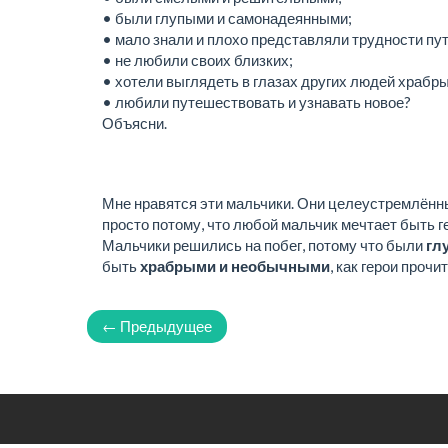
• были глупыми и самонадеянными;
• мало знали и плохо представляли трудности пут
• не любили своих близких;
• хотели выглядеть в глазах других людей храбр
• любили путешествовать и узнавать новое?
Объясни.
Мне нравятся эти мальчики. Они целеустремлённые
просто потому, что любой мальчик мечтает быть г
Мальчики решились на побег, потому что были
гл
быть
храбрыми и необычными
, как герои проч
← Предыдущее