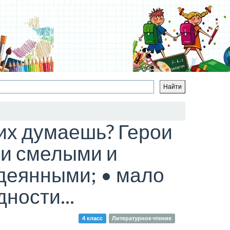
них думаешь? Герои
ли смелыми и
деянными; • мало
ности...
4 класс
Литературное чтение