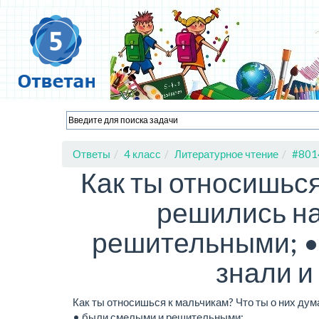
Ответы
4 класс
Литературное чтение
#801
Как ты относишься
решились на
решительными; •
знали и
Как ты относишься к мальчикам? Что ты о них дум
• были смелыми и решительными;