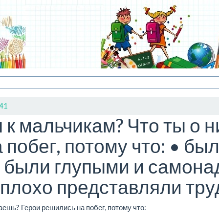
41
 к мальчикам? Что ты о 
 побег, потому что: • бы
 были глупыми и самона
 плохо представляли труд
аешь? Герои решились на побег, потому что: