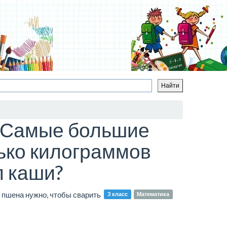
и. Самые большие
ько килограммов
л каши?
 пшена нужно, чтобы сварить
3 класс
Математика