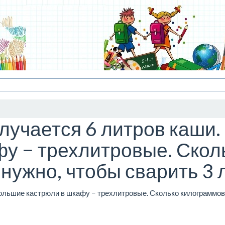
олучается 6 литров каш
фу − трехлитровые. Скол
нужно, чтобы сварить 3 
ольшие кастрюли в шкафу − трехлитровые. Сколько килограммов