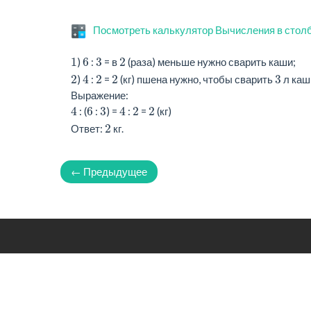
Посмотреть калькулятор Вычисления в стол
1
6
3
2
)
:
= в
(раза) меньше нужно сварить каши;
2
4
2
2
3
)
:
=
(кг) пшена нужно, чтобы сварить
л каш
Выражение:
4
6
3
4
2
2
: (
:
) =
:
=
(кг)
2
Ответ:
кг.
← Предыдущее