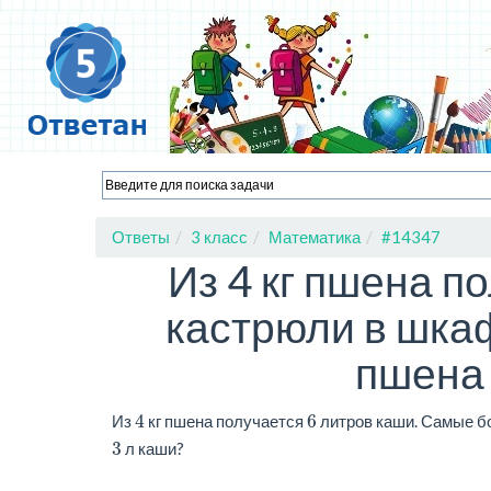
Ответы
3 класс
Математика
#14347
Из 4 кг пшена п
кастрюли в шка
пшена 
4
6
Из
кг пшена получается
литров каши. Самые б
3
л каши?