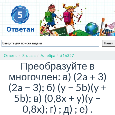
Ответы
8 класс
Алгебра
#16327
Преобразуйте в
многочлен: а) (2a + 3)
(2a − 3); б) (y − 5b)(y +
5b); в) (0,8x + y)(y −
0,8x); г) ; д) ; е) .