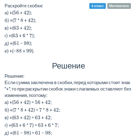
Раскройте скобки:
6 класс
Математика
56
42
а) +(
+
);
7
8
42
б) +(
*
+
);
63
42
в) +(
+
);
63
6
7
г) +(
+
*
);
61
98
д) +(
−
);
88
99
е) +(−
+
).
Решение
Решение:
Если сумма заключена в скобки, перед которыми стоит знак
"+", то при раскрытии скобок знаки слагаемых оставляют без
изменения, поэтому:
56
42
56
42
а) +(
+
) =
+
;
7
8
42
7
8
42
б) +(
*
+
) =
*
+
;
63
42
63
42
в) +(
+
) =
+
;
63
6
7
63
6
7
г) +(
+
*
) =
+
*
;
61
98
61
98
д) +(
−
) =
−
;