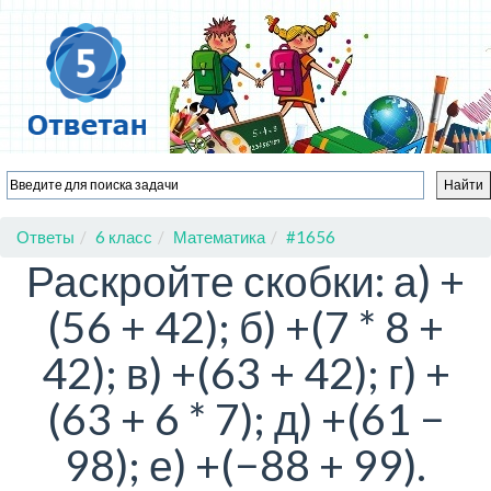
Ответы
6 класс
Математика
#1656
Раскройте скобки: а) +
(56 + 42); б) +(7 * 8 +
42); в) +(63 + 42); г) +
(63 + 6 * 7); д) +(61 −
98); е) +(−88 + 99).