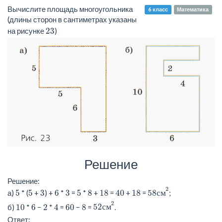
Вычислите площадь многоугольника
6 класс
Математика
(длины сторон в сантиметрах указаны
23
на рисунке
)
Решение
Решение:
58
с
м
2
2
5
5
3
6
3
5
8
18
40
18
а)
* (
+
) +
*
=
*
+
=
+
=
58
с
м
;
52
с
м
2
2
10
6
2
4
60
8
б)
*
−
*
=
−
=
52
с
м
.
Ответ: